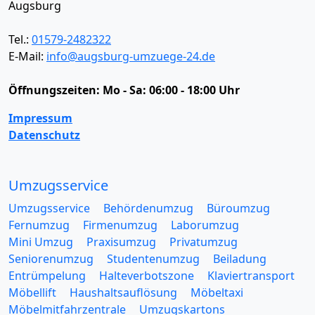
Augsburg
Tel.:
01579-2482322
E-Mail:
info@augsburg-umzuege-24.de
Öffnungszeiten:
Mo - Sa: 06:00 - 18:00 Uhr
Impressum
Datenschutz
Umzugsservice
Umzugsservice
Behördenumzug
Büroumzug
Fernumzug
Firmenumzug
Laborumzug
Mini Umzug
Praxisumzug
Privatumzug
Seniorenumzug
Studentenumzug
Beiladung
Entrümpelung
Halteverbotszone
Klaviertransport
Möbellift
Haushaltsauflösung
Möbeltaxi
Möbelmitfahrzentrale
Umzugskartons