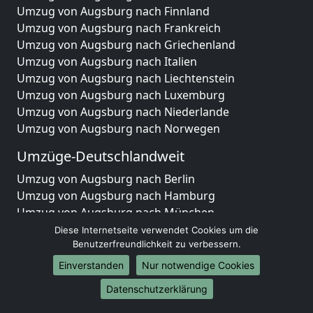
Umzug von Augsburg nach Finnland
Umzug von Augsburg nach Frankreich
Umzug von Augsburg nach Griechenland
Umzug von Augsburg nach Italien
Umzug von Augsburg nach Liechtenstein
Umzug von Augsburg nach Luxemburg
Umzug von Augsburg nach Niederlande
Umzug von Augsburg nach Norwegen
Umzüge-Deutschlandweit
Umzug von Augsburg nach Berlin
Umzug von Augsburg nach Hamburg
Umzug von Augsburg nach München
Umzug von Augsburg nach Köln
Diese Internetseite verwendet Cookies um die
Umzug von Augsburg nach Frankfurt am Main
Benutzerfreundlichkeit zu verbessern.
Umzug von Augsburg nach Stuttgart
Einverstanden
Nur notwendige Cookies
Umzug von Augsburg nach Düsseldorf
Datenschutzerklärung
Umzug von Augsburg nach Leipzig
Umzug von Augsburg nach Dortmund