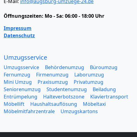
E-Mail:
info@augsburg-umzuege-24.de
Öffnungszeiten:
Mo - Sa: 06:00 - 18:00 Uhr
Impressum
Datenschutz
Umzugsservice
Umzugsservice
Behördenumzug
Büroumzug
Fernumzug
Firmenumzug
Laborumzug
Mini Umzug
Praxisumzug
Privatumzug
Seniorenumzug
Studentenumzug
Beiladung
Entrümpelung
Halteverbotszone
Klaviertransport
Möbellift
Haushaltsauflösung
Möbeltaxi
Möbelmitfahrzentrale
Umzugskartons