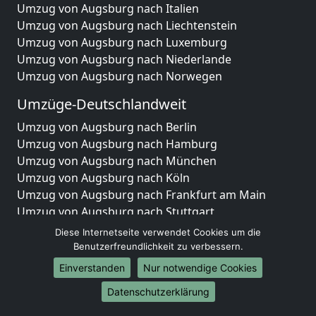
Umzug von Augsburg nach Italien
Umzug von Augsburg nach Liechtenstein
Umzug von Augsburg nach Luxemburg
Umzug von Augsburg nach Niederlande
Umzug von Augsburg nach Norwegen
Umzüge-Deutschlandweit
Umzug von Augsburg nach Berlin
Umzug von Augsburg nach Hamburg
Umzug von Augsburg nach München
Umzug von Augsburg nach Köln
Umzug von Augsburg nach Frankfurt am Main
Umzug von Augsburg nach Stuttgart
Umzug von Augsburg nach Düsseldorf
Diese Internetseite verwendet Cookies um die
Umzug von Augsburg nach Leipzig
Benutzerfreundlichkeit zu verbessern.
Umzug von Augsburg nach Dortmund
Einverstanden
Nur notwendige Cookies
Umzug von Augsburg nach Essen
Datenschutzerklärung
Umzug von Augsburg nach Bremen
Umzug von Augsburg nach Dresden