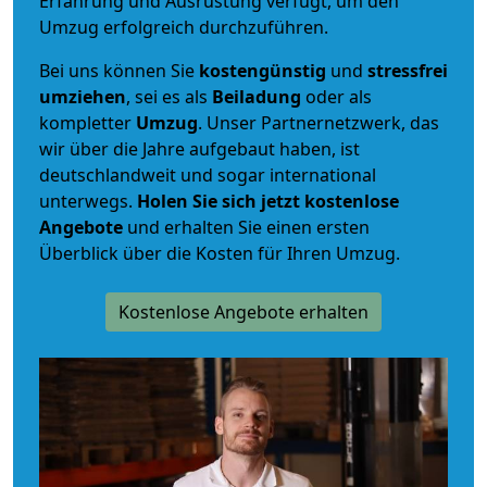
Erfahrung und Ausrüstung verfügt, um den
Umzug erfolgreich durchzuführen.
Bei uns können Sie
kostengünstig
und
stressfrei
umziehen
, sei es als
Beiladung
oder als
kompletter
Umzug
. Unser Partnernetzwerk, das
wir über die Jahre aufgebaut haben, ist
deutschlandweit und sogar international
unterwegs.
Holen Sie sich jetzt kostenlose
Angebote
und erhalten Sie einen ersten
Überblick über die Kosten für Ihren Umzug.
Kostenlose Angebote erhalten