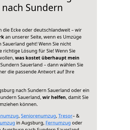
 nach Sundern
 die Ecke oder deutschlandweit – wir
erk
an unserer Seite, wenn es Umzüge
 Sauerland geht! Wenn Sie nicht
e richtige Lösung für Sie! Wenn Sie
wollen,
was kostet überhaupt mein
Sundern Sauerland – dann wählen Sie
mer die passende Antwort auf Ihre
sburg nach Sundern Sauerland oder ein
Sundern Sauerland,
wir helfen
, damit Sie
umziehen können.
enumzug
,
Seniorenumzug
,
Tresor
– &
numzug
in Augsburg,
Fernumzug
oder
 Augsburg nach Sundern Sauerland.