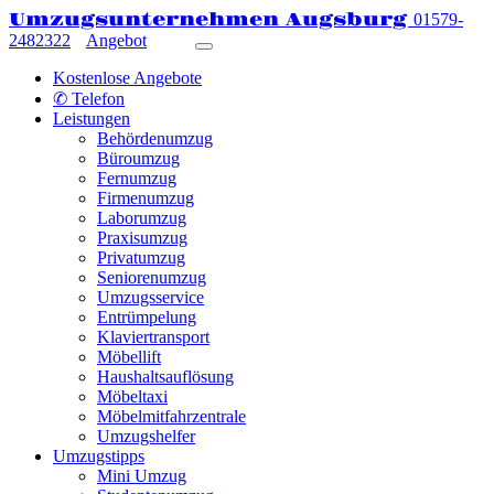
Umzugsunternehmen Augsburg
01579-
2482322
Angebot
Kostenlose Angebote
✆ Telefon
Leistungen
Behördenumzug
Büroumzug
Fernumzug
Firmenumzug
Laborumzug
Praxisumzug
Privatumzug
Seniorenumzug
Umzugsservice
Entrümpelung
Klaviertransport
Möbellift
Haushaltsauflösung
Möbeltaxi
Möbelmitfahrzentrale
Umzugshelfer
Umzugstipps
Mini Umzug