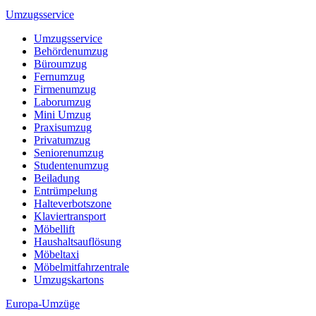
Umzugsservice
Umzugsservice
Behördenumzug
Büroumzug
Fernumzug
Firmenumzug
Laborumzug
Mini Umzug
Praxisumzug
Privatumzug
Seniorenumzug
Studentenumzug
Beiladung
Entrümpelung
Halteverbotszone
Klaviertransport
Möbellift
Haushaltsauflösung
Möbeltaxi
Möbelmitfahrzentrale
Umzugskartons
Europa-Umzüge