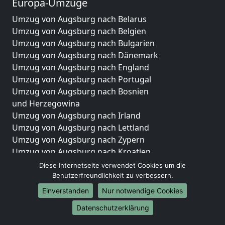
Europa-Umzüge
Umzug von Augsburg nach Belarus
Umzug von Augsburg nach Belgien
Umzug von Augsburg nach Bulgarien
Umzug von Augsburg nach Dänemark
Umzug von Augsburg nach England
Umzug von Augsburg nach Portugal
Umzug von Augsburg nach Bosnien
und Herzegowina
Umzug von Augsburg nach Irland
Umzug von Augsburg nach Lettland
Umzug von Augsburg nach Zypern
Umzug von Augsburg nach Kroatien
Umzug von Augsburg nach Estland
Diese Internetseite verwendet Cookies um die
Umzug von Augsburg nach Finnland
Benutzerfreundlichkeit zu verbessern.
Umzug von Augsburg nach Frankreich
Einverstanden
Nur notwendige Cookies
Umzug von Augsburg nach Griechenland
Datenschutzerklärung
Umzug von Augsburg nach Italien
Umzug von Augsburg nach Liechtenstein