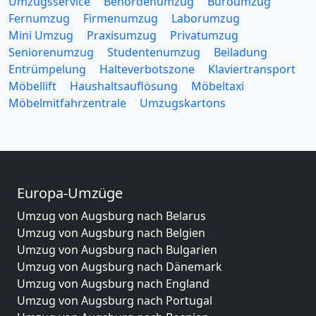
Umzugsservice
Behördenumzug
Büroumzug
Fernumzug
Firmenumzug
Laborumzug
Mini Umzug
Praxisumzug
Privatumzug
Seniorenumzug
Studentenumzug
Beiladung
Entrümpelung
Halteverbotszone
Klaviertransport
Möbellift
Haushaltsauflösung
Möbeltaxi
Möbelmitfahrzentrale
Umzugskartons
Europa-Umzüge
Umzug von Augsburg nach Belarus
Umzug von Augsburg nach Belgien
Umzug von Augsburg nach Bulgarien
Umzug von Augsburg nach Dänemark
Umzug von Augsburg nach England
Umzug von Augsburg nach Portugal