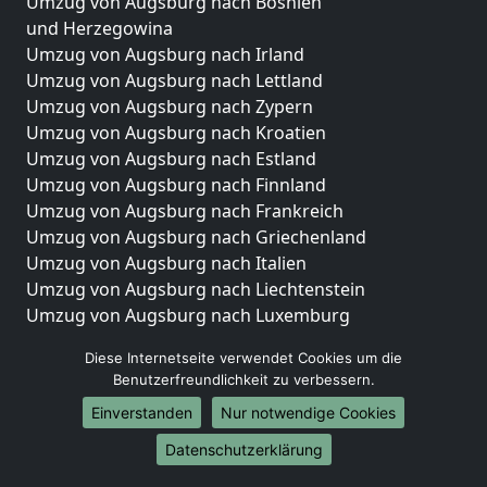
Umzug von Augsburg nach Bosnien
und Herzegowina
Umzug von Augsburg nach Irland
Umzug von Augsburg nach Lettland
Umzug von Augsburg nach Zypern
Umzug von Augsburg nach Kroatien
Umzug von Augsburg nach Estland
Umzug von Augsburg nach Finnland
Umzug von Augsburg nach Frankreich
Umzug von Augsburg nach Griechenland
Umzug von Augsburg nach Italien
Umzug von Augsburg nach Liechtenstein
Umzug von Augsburg nach Luxemburg
Umzug von Augsburg nach Niederlande
Diese Internetseite verwendet Cookies um die
Umzug von Augsburg nach Norwegen
Benutzerfreundlichkeit zu verbessern.
Umzüge-Deutschlandweit
Einverstanden
Nur notwendige Cookies
Umzug von Augsburg nach Berlin
Datenschutzerklärung
Umzug von Augsburg nach Hamburg