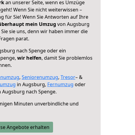
erk
an unserer Seite, wenn es Umzüge
eht! Wenn Sie nicht weiterwissen –
ng für Sie! Wenn Sie Antworten auf Ihre
 überhaupt mein Umzug
von Augsburg
Sie sie uns, denn wir haben immer die
Fragen parat.
sburg nach Spenge oder ein
Spenge,
wir helfen
, damit Sie problemlos
nnen.
enumzug
,
Seniorenumzug
,
Tresor
– &
numzug
in Augsburg,
Fernumzug
oder
 Augsburg nach Spenge.
nigen Minuten unverbindliche und
se Angebote erhalten