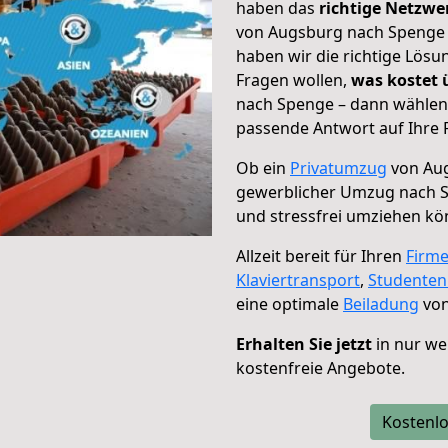
haben das
richtige Netzw
von Augsburg nach Spenge g
haben wir die richtige Lösu
Fragen wollen,
was kostet
nach Spenge – dann wählen 
passende Antwort auf Ihre 
Ob ein
Privatumzug
von Aug
gewerblicher Umzug nach 
und stressfrei umziehen kö
Allzeit bereit für Ihren
Firm
Klaviertransport
,
Studente
eine optimale
Beiladung
von
Erhalten Sie jetzt
in nur we
kostenfreie Angebote.
Kostenlo