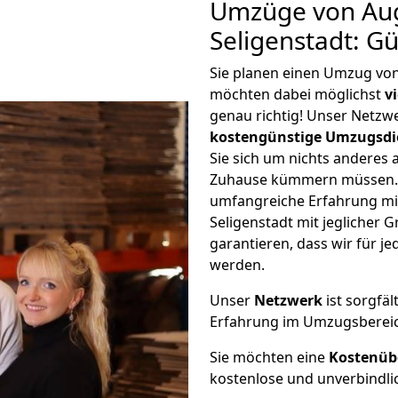
Umzüge von Au
Seligenstadt: G
Sie planen einen Umzug vo
möchten dabei möglichst
v
genau richtig! Unser Netzw
kostengünstige Umzugsdi
Sie sich um nichts anderes 
Zuhause kümmern müssen. W
umfangreiche Erfahrung m
Seligenstadt mit jeglicher
garantieren, dass wir für j
werden.
Unser
Netzwerk
ist sorgfäl
Erfahrung im Umzugsberei
Sie möchten eine
Kostenüb
kostenlose und unverbindli