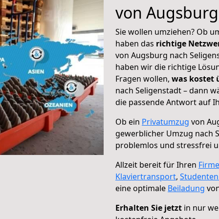
von Augsburg 
Sie wollen umziehen? Ob um
haben das
richtige Netzw
von Augsburg nach Seligens
haben wir die richtige Lösu
Fragen wollen,
was kostet
nach Seligenstadt – dann w
die passende Antwort auf Ih
Ob ein
Privatumzug
von Aug
gewerblicher Umzug nach S
problemlos und stressfrei 
Allzeit bereit für Ihren
Firm
Klaviertransport
,
Studente
eine optimale
Beiladung
von
Erhalten Sie jetzt
in nur we