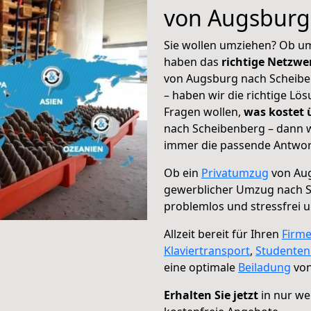
von Augsburg
Sie wollen umziehen? Ob um
haben das
richtige Netzw
von Augsburg nach Scheiben
– haben wir die richtige Lö
Fragen wollen,
was kostet
nach Scheibenberg – dann w
immer die passende Antwort
Ob ein
Privatumzug
von Aug
gewerblicher Umzug nach 
problemlos und stressfrei 
Allzeit bereit für Ihren
Firm
Klaviertransport
,
Studente
eine optimale
Beiladung
von
Erhalten Sie jetzt
in nur we