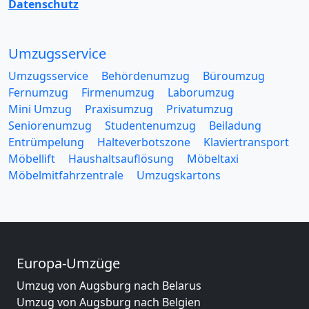
Datenschutz
Umzugsservice
Umzugsservice
Behördenumzug
Büroumzug
Fernumzug
Firmenumzug
Laborumzug
Mini Umzug
Praxisumzug
Privatumzug
Seniorenumzug
Studentenumzug
Beiladung
Entrümpelung
Halteverbotszone
Klaviertransport
Möbellift
Haushaltsauflösung
Möbeltaxi
Möbelmitfahrzentrale
Umzugskartons
Europa-Umzüge
Umzug von Augsburg nach Belarus
Umzug von Augsburg nach Belgien