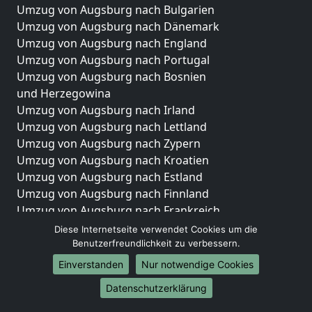
Umzug von Augsburg nach Bulgarien
Umzug von Augsburg nach Dänemark
Umzug von Augsburg nach England
Umzug von Augsburg nach Portugal
Umzug von Augsburg nach Bosnien
und Herzegowina
Umzug von Augsburg nach Irland
Umzug von Augsburg nach Lettland
Umzug von Augsburg nach Zypern
Umzug von Augsburg nach Kroatien
Umzug von Augsburg nach Estland
Umzug von Augsburg nach Finnland
Umzug von Augsburg nach Frankreich
Umzug von Augsburg nach Griechenland
Diese Internetseite verwendet Cookies um die
Umzug von Augsburg nach Italien
Benutzerfreundlichkeit zu verbessern.
Umzug von Augsburg nach Liechtenstein
Einverstanden
Nur notwendige Cookies
Umzug von Augsburg nach Luxemburg
Datenschutzerklärung
Umzug von Augsburg nach Niederlande
Umzug von Augsburg nach Norwegen