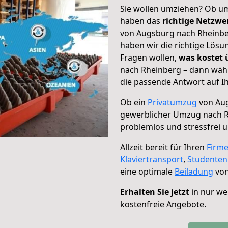
Sie wollen umziehen? Ob um
haben das
richtige Netzw
von Augsburg nach Rheinber
haben wir die richtige Lösu
Fragen wollen,
was kostet
nach Rheinberg – dann wähl
die passende Antwort auf Ih
Ob ein
Privatumzug
von Aug
gewerblicher Umzug nach 
problemlos und stressfrei 
Allzeit bereit für Ihren
Firm
Klaviertransport
,
Studente
eine optimale
Beiladung
von
Erhalten Sie jetzt
in nur we
kostenfreie Angebote.