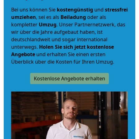
Bei uns können Sie
kostengünstig
und
stressfrei
umziehen
, sei es als
Beiladung
oder als
kompletter
Umzug
. Unser Partnernetzwerk, das
wir über die Jahre aufgebaut haben, ist
deutschlandweit und sogar international
unterwegs.
Holen Sie sich jetzt kostenlose
Angebote
und erhalten Sie einen ersten
Überblick über die Kosten für Ihren Umzug.
Kostenlose Angebote erhalten