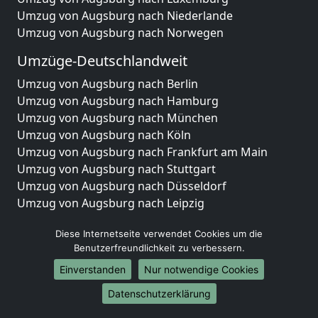
Umzug von Augsburg nach Niederlande
Umzug von Augsburg nach Norwegen
Umzüge-Deutschlandweit
Umzug von Augsburg nach Berlin
Umzug von Augsburg nach Hamburg
Umzug von Augsburg nach München
Umzug von Augsburg nach Köln
Umzug von Augsburg nach Frankfurt am Main
Umzug von Augsburg nach Stuttgart
Umzug von Augsburg nach Düsseldorf
Umzug von Augsburg nach Leipzig
Umzug von Augsburg nach Dortmund
Diese Internetseite verwendet Cookies um die
Umzug von Augsburg nach Essen
Benutzerfreundlichkeit zu verbessern.
Umzug von Augsburg nach Bremen
Umzug von Augsburg nach Dresden
Einverstanden
Nur notwendige Cookies
Umzug von Augsburg nach Hannover
Datenschutzerklärung
Umzug von Augsburg nach Nürnberg