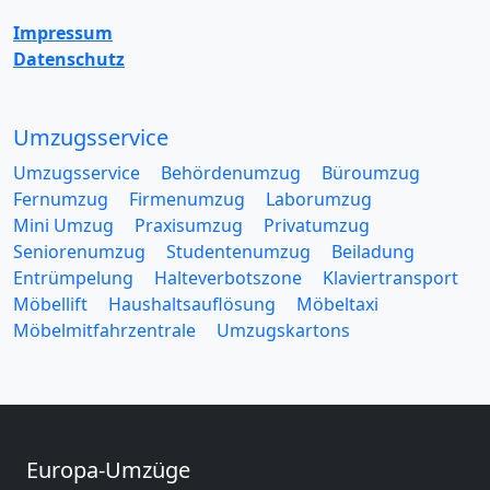
Impressum
Datenschutz
Umzugsservice
Umzugsservice
Behördenumzug
Büroumzug
Fernumzug
Firmenumzug
Laborumzug
Mini Umzug
Praxisumzug
Privatumzug
Seniorenumzug
Studentenumzug
Beiladung
Entrümpelung
Halteverbotszone
Klaviertransport
Möbellift
Haushaltsauflösung
Möbeltaxi
Möbelmitfahrzentrale
Umzugskartons
Europa-Umzüge