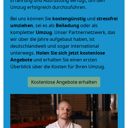
Erfahrung und Ausrüstung verfügt, um den
Umzug erfolgreich durchzuführen.
Bei uns können Sie
kostengünstig
und
stressfrei
umziehen
, sei es als
Beiladung
oder als
kompletter
Umzug
. Unser Partnernetzwerk, das
wir über die Jahre aufgebaut haben, ist
deutschlandweit und sogar international
unterwegs.
Holen Sie sich jetzt kostenlose
Angebote
und erhalten Sie einen ersten
Überblick über die Kosten für Ihren Umzug.
Kostenlose Angebote erhalten