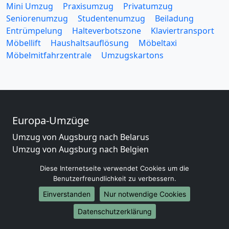
Mini Umzug
Praxisumzug
Privatumzug
Seniorenumzug
Studentenumzug
Beiladung
Entrümpelung
Halteverbotszone
Klaviertransport
Möbellift
Haushaltsauflösung
Möbeltaxi
Möbelmitfahrzentrale
Umzugskartons
Europa-Umzüge
Umzug von Augsburg nach Belarus
Umzug von Augsburg nach Belgien
Umzug von Augsburg nach Bulgarien
Diese Internetseite verwendet Cookies um die
Umzug von Augsburg nach Dänemark
Benutzerfreundlichkeit zu verbessern.
Umzug von Augsburg nach England
Einverstanden
Nur notwendige Cookies
Umzug von Augsburg nach Portugal
Umzug von Augsburg nach Bosnien
Datenschutzerklärung
und Herzegowina