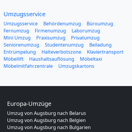
Umzugsservice
Umzugsservice
Behördenumzug
Büroumzug
Fernumzug
Firmenumzug
Laborumzug
Mini Umzug
Praxisumzug
Privatumzug
Seniorenumzug
Studentenumzug
Beiladung
Entrümpelung
Halteverbotszone
Klaviertransport
Möbellift
Haushaltsauflösung
Möbeltaxi
Möbelmitfahrzentrale
Umzugskartons
Europa-Umzüge
Umzug von Augsburg nach Belarus
Umzug von Augsburg nach Belgien
Umzug von Augsburg nach Bulgarien