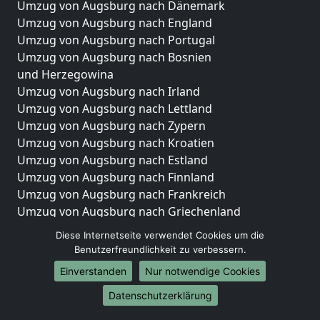
Umzug von Augsburg nach Dänemark
Umzug von Augsburg nach England
Umzug von Augsburg nach Portugal
Umzug von Augsburg nach Bosnien
und Herzegowina
Umzug von Augsburg nach Irland
Umzug von Augsburg nach Lettland
Umzug von Augsburg nach Zypern
Umzug von Augsburg nach Kroatien
Umzug von Augsburg nach Estland
Umzug von Augsburg nach Finnland
Umzug von Augsburg nach Frankreich
Umzug von Augsburg nach Griechenland
Umzug von Augsburg nach Italien
Diese Internetseite verwendet Cookies um die
Umzug von Augsburg nach Liechtenstein
Benutzerfreundlichkeit zu verbessern.
Umzug von Augsburg nach Luxemburg
Einverstanden
Nur notwendige Cookies
Umzug von Augsburg nach Niederlande
Umzug von Augsburg nach Norwegen
Datenschutzerklärung