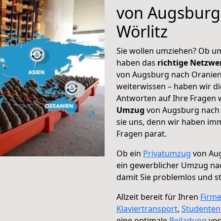
von Augsburg
Wörlitz
Sie wollen umziehen? Ob um
haben das
richtige Netzw
von Augsburg nach Oranien
weiterwissen – haben wir di
Antworten auf Ihre Fragen 
Umzug
von Augsburg nach 
sie uns, denn wir haben im
Fragen parat.
Ob ein
Privatumzug
von Aug
ein gewerblicher Umzug na
damit Sie problemlos und s
Allzeit bereit für Ihren
Firm
Klaviertransport
,
Studente
eine optimale
Beiladung
von