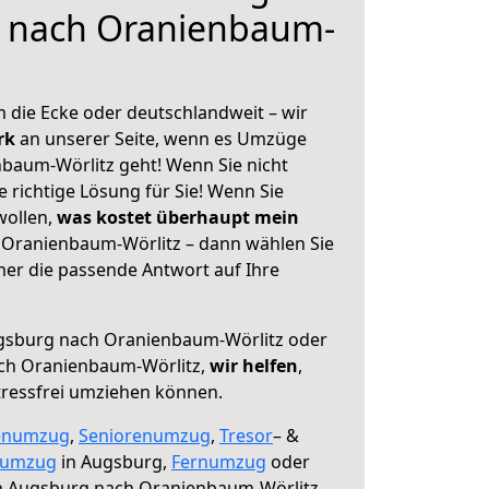
 nach Oranienbaum-
 die Ecke oder deutschlandweit – wir
erk
an unserer Seite, wenn es Umzüge
baum-Wörlitz geht! Wenn Sie nicht
e richtige Lösung für Sie! Wenn Sie
wollen,
was kostet überhaupt mein
Oranienbaum-Wörlitz – dann wählen Sie
mer die passende Antwort auf Ihre
sburg nach Oranienbaum-Wörlitz oder
ch Oranienbaum-Wörlitz,
wir helfen
,
tressfrei umziehen können.
enumzug
,
Seniorenumzug
,
Tresor
– &
numzug
in Augsburg,
Fernumzug
oder
 Augsburg nach Oranienbaum-Wörlitz.