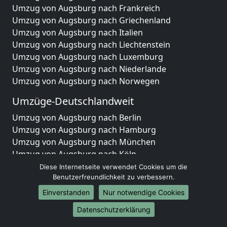
Umzug von Augsburg nach Frankreich
Umzug von Augsburg nach Griechenland
Umzug von Augsburg nach Italien
Umzug von Augsburg nach Liechtenstein
Umzug von Augsburg nach Luxemburg
Umzug von Augsburg nach Niederlande
Umzug von Augsburg nach Norwegen
Umzüge-Deutschlandweit
Umzug von Augsburg nach Berlin
Umzug von Augsburg nach Hamburg
Umzug von Augsburg nach München
Umzug von Augsburg nach Köln
Umzug von Augsburg nach Frankfurt am Main
Diese Internetseite verwendet Cookies um die
Umzug von Augsburg nach Stuttgart
Benutzerfreundlichkeit zu verbessern.
Umzug von Augsburg nach Düsseldorf
Einverstanden
Nur notwendige Cookies
Umzug von Augsburg nach Leipzig
Datenschutzerklärung
Umzug von Augsburg nach Dortmund
Umzug von Augsburg nach Essen