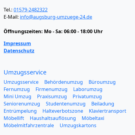
Tel.:
01579-2482322
E-Mail:
info@augsburg-umzuege-24.de
Öffnungszeiten:
Mo - Sa: 06:00 - 18:00 Uhr
Impressum
Datenschutz
Umzugsservice
Umzugsservice
Behördenumzug
Büroumzug
Fernumzug
Firmenumzug
Laborumzug
Mini Umzug
Praxisumzug
Privatumzug
Seniorenumzug
Studentenumzug
Beiladung
Entrümpelung
Halteverbotszone
Klaviertransport
Möbellift
Haushaltsauflösung
Möbeltaxi
Möbelmitfahrzentrale
Umzugskartons