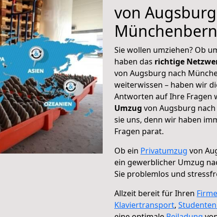
von Augsburg
Münchenbern
Sie wollen umziehen? Ob um
haben das
richtige Netzw
von Augsburg nach München
weiterwissen – haben wir di
Antworten auf Ihre Fragen 
Umzug
von Augsburg nach 
sie uns, denn wir haben im
Fragen parat.
Ob ein
Privatumzug
von Au
ein gewerblicher Umzug n
Sie problemlos und stressf
Allzeit bereit für Ihren
Firm
Klaviertransport
,
Studente
eine optimale
Beiladung
von