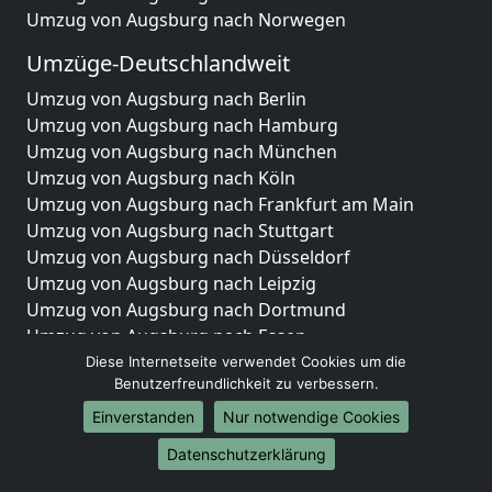
Umzug von Augsburg nach Norwegen
Umzüge-Deutschlandweit
Umzug von Augsburg nach Berlin
Umzug von Augsburg nach Hamburg
Umzug von Augsburg nach München
Umzug von Augsburg nach Köln
Umzug von Augsburg nach Frankfurt am Main
Umzug von Augsburg nach Stuttgart
Umzug von Augsburg nach Düsseldorf
Umzug von Augsburg nach Leipzig
Umzug von Augsburg nach Dortmund
Umzug von Augsburg nach Essen
Umzug von Augsburg nach Bremen
Diese Internetseite verwendet Cookies um die
Benutzerfreundlichkeit zu verbessern.
Umzug von Augsburg nach Dresden
Umzug von Augsburg nach Hannover
Einverstanden
Nur notwendige Cookies
Umzug von Augsburg nach Nürnberg
Datenschutzerklärung
Umzug von Augsburg nach Duisburg