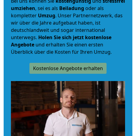
Bei uns können Sie
kostengünstig
und
stressfrei
umziehen
, sei es als
Beiladung
oder als
kompletter
Umzug
. Unser Partnernetzwerk, das
wir über die Jahre aufgebaut haben, ist
deutschlandweit und sogar international
unterwegs.
Holen Sie sich jetzt kostenlose
Angebote
und erhalten Sie einen ersten
Überblick über die Kosten für Ihren Umzug.
Kostenlose Angebote erhalten