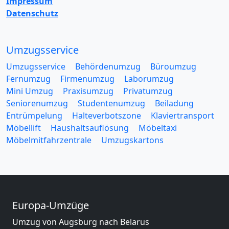
Impressum
Datenschutz
Umzugsservice
Umzugsservice
Behördenumzug
Büroumzug
Fernumzug
Firmenumzug
Laborumzug
Mini Umzug
Praxisumzug
Privatumzug
Seniorenumzug
Studentenumzug
Beiladung
Entrümpelung
Halteverbotszone
Klaviertransport
Möbellift
Haushaltsauflösung
Möbeltaxi
Möbelmitfahrzentrale
Umzugskartons
Europa-Umzüge
Umzug von Augsburg nach Belarus