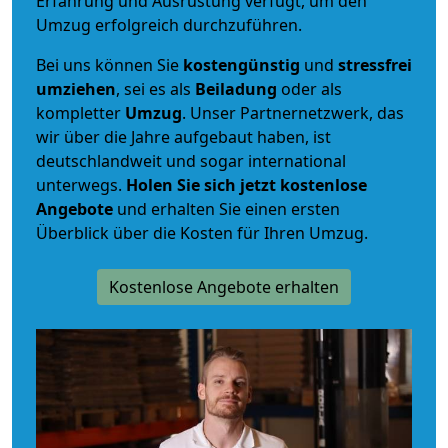
Erfahrung und Ausrüstung verfügt, um den
Umzug erfolgreich durchzuführen.
Bei uns können Sie
kostengünstig
und
stressfrei
umziehen
, sei es als
Beiladung
oder als
kompletter
Umzug
. Unser Partnernetzwerk, das
wir über die Jahre aufgebaut haben, ist
deutschlandweit und sogar international
unterwegs.
Holen Sie sich jetzt kostenlose
Angebote
und erhalten Sie einen ersten
Überblick über die Kosten für Ihren Umzug.
Kostenlose Angebote erhalten