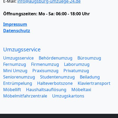
E-Mail:
info@augsburg-umzuege-24.de
Öffnungszeiten:
Mo - Sa: 06:00 - 18:00 Uhr
Impressum
Datenschutz
Umzugsservice
Umzugsservice
Behördenumzug
Büroumzug
Fernumzug
Firmenumzug
Laborumzug
Mini Umzug
Praxisumzug
Privatumzug
Seniorenumzug
Studentenumzug
Beiladung
Entrümpelung
Halteverbotszone
Klaviertransport
Möbellift
Haushaltsauflösung
Möbeltaxi
Möbelmitfahrzentrale
Umzugskartons