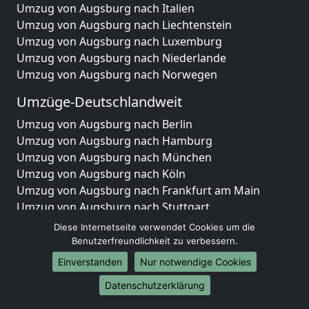
Umzug von Augsburg nach Italien
Umzug von Augsburg nach Liechtenstein
Umzug von Augsburg nach Luxemburg
Umzug von Augsburg nach Niederlande
Umzug von Augsburg nach Norwegen
Umzüge-Deutschlandweit
Umzug von Augsburg nach Berlin
Umzug von Augsburg nach Hamburg
Umzug von Augsburg nach München
Umzug von Augsburg nach Köln
Umzug von Augsburg nach Frankfurt am Main
Umzug von Augsburg nach Stuttgart
Umzug von Augsburg nach Düsseldorf
Diese Internetseite verwendet Cookies um die
Umzug von Augsburg nach Leipzig
Benutzerfreundlichkeit zu verbessern.
Umzug von Augsburg nach Dortmund
Einverstanden
Nur notwendige Cookies
Umzug von Augsburg nach Essen
Datenschutzerklärung
Umzug von Augsburg nach Bremen
Umzug von Augsburg nach Dresden