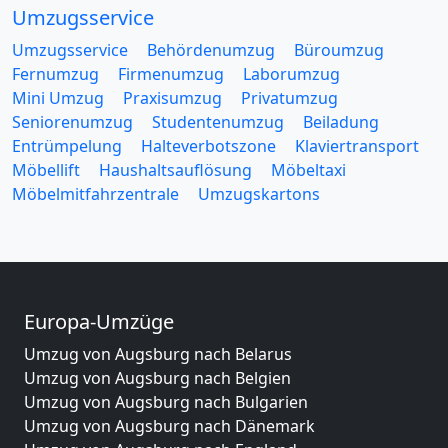
Umzugsservice
Umzugsservice
Behördenumzug
Büroumzug
Fernumzug
Firmenumzug
Laborumzug
Mini Umzug
Praxisumzug
Privatumzug
Seniorenumzug
Studentenumzug
Beiladung
Entrümpelung
Halteverbotszone
Klaviertransport
Möbellift
Haushaltsauflösung
Möbeltaxi
Möbelmitfahrzentrale
Umzugskartons
Europa-Umzüge
Umzug von Augsburg nach Belarus
Umzug von Augsburg nach Belgien
Umzug von Augsburg nach Bulgarien
Umzug von Augsburg nach Dänemark