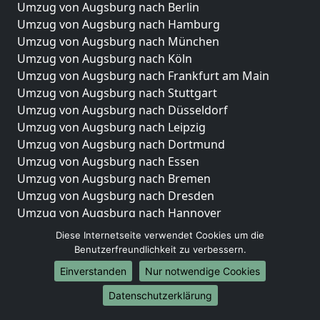
Umzug von Augsburg nach Berlin
Umzug von Augsburg nach Hamburg
Umzug von Augsburg nach München
Umzug von Augsburg nach Köln
Umzug von Augsburg nach Frankfurt am Main
Umzug von Augsburg nach Stuttgart
Umzug von Augsburg nach Düsseldorf
Umzug von Augsburg nach Leipzig
Umzug von Augsburg nach Dortmund
Umzug von Augsburg nach Essen
Umzug von Augsburg nach Bremen
Umzug von Augsburg nach Dresden
Umzug von Augsburg nach Hannover
Umzug von Augsburg nach Nürnberg
Diese Internetseite verwendet Cookies um die
Umzug von Augsburg nach Duisburg
Benutzerfreundlichkeit zu verbessern.
Umzug von Augsburg nach Bochum
Einverstanden
Nur notwendige Cookies
Umzug von Augsburg nach Wuppertal
Datenschutzerklärung
Umzug von Augsburg nach Bielefeld
Umzug von Augsburg nach Bonn