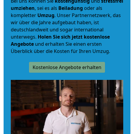
Bei uns können Sie
kostengünstig
und
stressfrei
umziehen
, sei es als
Beiladung
oder als
kompletter
Umzug
. Unser Partnernetzwerk, das
wir über die Jahre aufgebaut haben, ist
deutschlandweit und sogar international
unterwegs.
Holen Sie sich jetzt kostenlose
Angebote
und erhalten Sie einen ersten
Überblick über die Kosten für Ihren Umzug.
Kostenlose Angebote erhalten