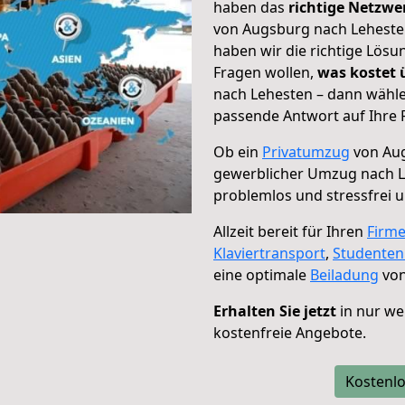
haben das
richtige Netzw
von Augsburg nach Lehesten
haben wir die richtige Lösu
Fragen wollen,
was kostet
nach Lehesten – dann wähle
passende Antwort auf Ihre 
Ob ein
Privatumzug
von Aug
gewerblicher Umzug nach 
problemlos und stressfrei 
Allzeit bereit für Ihren
Firm
Klaviertransport
,
Studente
eine optimale
Beiladung
von
Erhalten Sie jetzt
in nur we
kostenfreie Angebote.
Kostenlo