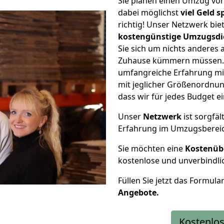
Sie planen einen Umzug vo
dabei möglichst
viel Geld 
richtig! Unser Netzwerk bi
kostengünstige Umzugsdi
Sie sich um nichts anderes 
Zuhause kümmern müssen. W
umfangreiche Erfahrung m
mit jeglicher Größenordnun
dass wir für jedes Budget 
Unser
Netzwerk
ist sorgfäl
Erfahrung im Umzugsberei
Sie möchten eine
Kostenüb
kostenlose und unverbindli
Füllen Sie jetzt das Formula
Angebote.
Kostenlos