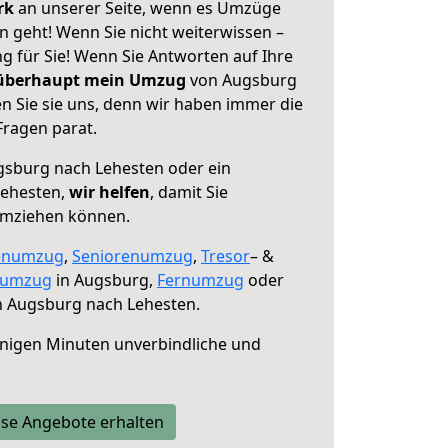
erk
an unserer Seite, wenn es Umzüge
 geht! Wenn Sie nicht weiterwissen –
ng für Sie! Wenn Sie Antworten auf Ihre
 überhaupt mein Umzug
von Augsburg
n Sie sie uns, denn wir haben immer die
Fragen parat.
sburg nach Lehesten oder ein
Lehesten,
wir helfen
, damit Sie
umziehen können.
enumzug
,
Seniorenumzug
,
Tresor
– &
numzug
in Augsburg,
Fernumzug
oder
 Augsburg nach Lehesten.
nigen Minuten unverbindliche und
se Angebote erhalten