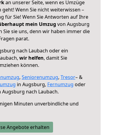
erk
an unserer Seite, wenn es Umzüge
geht! Wenn Sie nicht weiterwissen –
ng für Sie! Wenn Sie Antworten auf Ihre
 überhaupt mein Umzug
von Augsburg
 Sie sie uns, denn wir haben immer die
Fragen parat.
sburg nach Laubach oder ein
Laubach,
wir helfen
, damit Sie
umziehen können.
enumzug
,
Seniorenumzug
,
Tresor
– &
numzug
in Augsburg,
Fernumzug
oder
 Augsburg nach Laubach.
nigen Minuten unverbindliche und
se Angebote erhalten