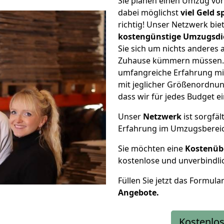
Sie planen einen Umzug v
dabei möglichst
viel Geld 
richtig! Unser Netzwerk bi
kostengünstige Umzugsdi
Sie sich um nichts anderes 
Zuhause kümmern müssen. W
umfangreiche Erfahrung m
mit jeglicher Größenordnun
dass wir für jedes Budget 
Unser
Netzwerk
ist sorgfäl
Erfahrung im Umzugsberei
Sie möchten eine
Kostenüb
kostenlose und unverbindli
Füllen Sie jetzt das Formula
Angebote.
Kostenlos