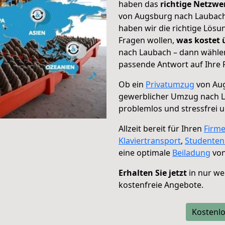
haben das
richtige Netzw
von Augsburg nach Laubach 
haben wir die richtige Lösu
Fragen wollen,
was kostet
nach Laubach – dann wählen
passende Antwort auf Ihre 
Ob ein
Privatumzug
von Aug
gewerblicher Umzug nach 
problemlos und stressfrei 
Allzeit bereit für Ihren
Firm
Klaviertransport
,
Studente
eine optimale
Beiladung
von
Erhalten Sie jetzt
in nur we
kostenfreie Angebote.
Kostenlo