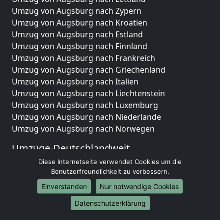
Umzug von Augsburg nach Zypern
Umzug von Augsburg nach Kroatien
Umzug von Augsburg nach Estland
Umzug von Augsburg nach Finnland
Umzug von Augsburg nach Frankreich
Umzug von Augsburg nach Griechenland
Umzug von Augsburg nach Italien
Umzug von Augsburg nach Liechtenstein
Umzug von Augsburg nach Luxemburg
Umzug von Augsburg nach Niederlande
Umzug von Augsburg nach Norwegen
Umzüge-Deutschlandweit
Diese Internetseite verwendet Cookies um die
Umzug von Augsburg nach Berlin
Benutzerfreundlichkeit zu verbessern.
Umzug von Augsburg nach Hamburg
Umzug von Augsburg nach München
Einverstanden
Nur notwendige Cookies
Umzug von Augsburg nach Köln
Datenschutzerklärung
Umzug von Augsburg nach Frankfurt am Main