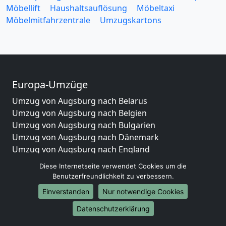
Möbellift
Haushaltsauflösung
Möbeltaxi
Möbelmitfahrzentrale
Umzugskartons
Europa-Umzüge
Umzug von Augsburg nach Belarus
Umzug von Augsburg nach Belgien
Umzug von Augsburg nach Bulgarien
Umzug von Augsburg nach Dänemark
Umzug von Augsburg nach England
Umzug von Augsburg nach Portugal
Diese Internetseite verwendet Cookies um die
Umzug von Augsburg nach Bosnien
Benutzerfreundlichkeit zu verbessern.
und Herzegowina
Einverstanden
Nur notwendige Cookies
Umzug von Augsburg nach Irland
Umzug von Augsburg nach Lettland
Datenschutzerklärung
Umzug von Augsburg nach Zypern