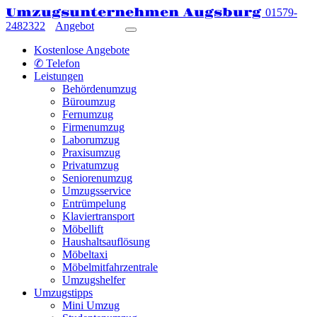
Umzugsunternehmen Augsburg
01579-
2482322
Angebot
Kostenlose Angebote
✆ Telefon
Leistungen
Behördenumzug
Büroumzug
Fernumzug
Firmenumzug
Laborumzug
Praxisumzug
Privatumzug
Seniorenumzug
Umzugsservice
Entrümpelung
Klaviertransport
Möbellift
Haushaltsauflösung
Möbeltaxi
Möbelmitfahrzentrale
Umzugshelfer
Umzugstipps
Mini Umzug