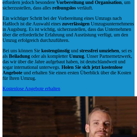
erfordern jedoch besondere
Vorbereitung und Organisation
, um
sicherzustellen, dass alles
reibungslos
verläuft.
Ein wichtiger Schritt bei der Vorbereitung eines Umzugs nach
Haßloch ist die Auswahl eines
zuverlässigen
Umzugsunternehmens
in Augsburg. Es ist wichtig, sicherzustellen, dass das Unternehmen
über die erforderliche Erfahrung und Ausrüstung verfügt, um den
Umzug erfolgreich durchzuführen.
Bei uns können Sie
kostengünstig
und
stressfrei
umziehen
, sei es
als
Beiladung
oder als kompletter
Umzug
. Unser Partnernetzwerk,
das wir über die Jahre aufgebaut haben, ist deutschlandweit und
sogar international unterwegs.
Holen Sie sich jetzt kostenlose
Angebote
und erhalten Sie einen ersten Überblick über die Kosten
für Ihren Umzug.
Kostenlose Angebote erhalten