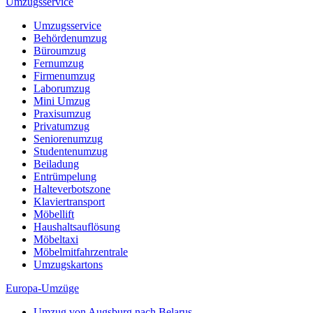
Umzugsservice
Umzugsservice
Behördenumzug
Büroumzug
Fernumzug
Firmenumzug
Laborumzug
Mini Umzug
Praxisumzug
Privatumzug
Seniorenumzug
Studentenumzug
Beiladung
Entrümpelung
Halteverbotszone
Klaviertransport
Möbellift
Haushaltsauflösung
Möbeltaxi
Möbelmitfahrzentrale
Umzugskartons
Europa-Umzüge
Umzug von Augsburg nach Belarus