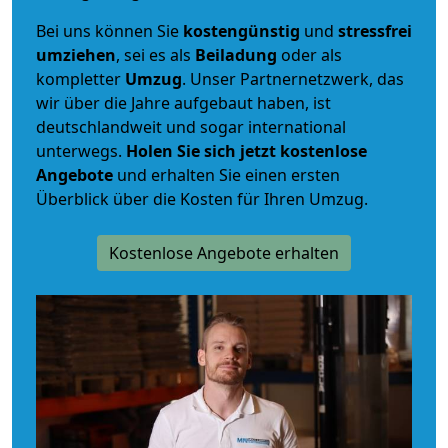
Bei uns können Sie
kostengünstig
und
stressfrei
umziehen
, sei es als
Beiladung
oder als
kompletter
Umzug
. Unser Partnernetzwerk, das
wir über die Jahre aufgebaut haben, ist
deutschlandweit und sogar international
unterwegs.
Holen Sie sich jetzt kostenlose
Angebote
und erhalten Sie einen ersten
Überblick über die Kosten für Ihren Umzug.
Kostenlose Angebote erhalten