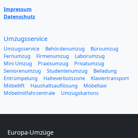
Impressum
Datenschutz
Umzugsservice
Umzugsservice
Behördenumzug
Büroumzug
Fernumzug
Firmenumzug
Laborumzug
Mini Umzug
Praxisumzug
Privatumzug
Seniorenumzug
Studentenumzug
Beiladung
Entrümpelung
Halteverbotszone
Klaviertransport
Möbellift
Haushaltsauflösung
Möbeltaxi
Möbelmitfahrzentrale
Umzugskartons
Europa-Umzüge