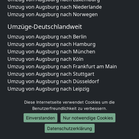
Umzug von Augsburg nach Niederlande
Umzug von Augsburg nach Norwegen
Umzüge-Deutschlandweit
Umzug von Augsburg nach Berlin
Umzug von Augsburg nach Hamburg
Umzug von Augsburg nach München
Umzug von Augsburg nach Köln
Umzug von Augsburg nach Frankfurt am Main
Umzug von Augsburg nach Stuttgart
Umzug von Augsburg nach Düsseldorf
Umzug von Augsburg nach Leipzig
Umzug von Augsburg nach Dortmund
Diese Internetseite verwendet Cookies um die
Umzug von Augsburg nach Essen
Benutzerfreundlichkeit zu verbessern.
Umzug von Augsburg nach Bremen
Umzug von Augsburg nach Dresden
Einverstanden
Nur notwendige Cookies
Umzug von Augsburg nach Hannover
Datenschutzerklärung
Umzug von Augsburg nach Nürnberg