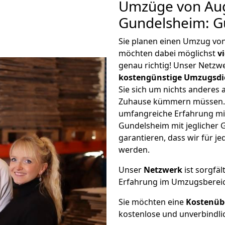
Umzüge von Au
Gundelsheim: G
Sie planen einen Umzug vo
möchten dabei möglichst
v
genau richtig! Unser Netzw
kostengünstige Umzugsdi
Sie sich um nichts anderes 
Zuhause kümmern müssen. W
umfangreiche Erfahrung m
Gundelsheim mit jeglicher
garantieren, dass wir für j
werden.
Unser
Netzwerk
ist sorgfäl
Erfahrung im Umzugsberei
Sie möchten eine
Kostenüb
kostenlose und unverbindli