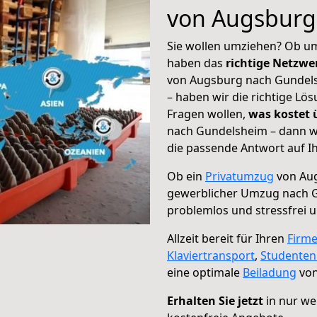
von Augsburg
Sie wollen umziehen? Ob um
haben das
richtige Netzw
von Augsburg nach Gundels
– haben wir die richtige Lö
Fragen wollen,
was kostet
nach Gundelsheim – dann wä
die passende Antwort auf Ih
Ob ein
Privatumzug
von Aug
gewerblicher Umzug nach 
problemlos und stressfrei 
Allzeit bereit für Ihren
Firm
Klaviertransport
,
Studente
eine optimale
Beiladung
von
Erhalten Sie jetzt
in nur we