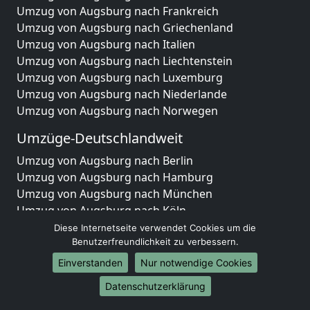
Umzug von Augsburg nach Frankreich
Umzug von Augsburg nach Griechenland
Umzug von Augsburg nach Italien
Umzug von Augsburg nach Liechtenstein
Umzug von Augsburg nach Luxemburg
Umzug von Augsburg nach Niederlande
Umzug von Augsburg nach Norwegen
Umzüge-Deutschlandweit
Umzug von Augsburg nach Berlin
Umzug von Augsburg nach Hamburg
Umzug von Augsburg nach München
Umzug von Augsburg nach Köln
Umzug von Augsburg nach Frankfurt am Main
Diese Internetseite verwendet Cookies um die
Umzug von Augsburg nach Stuttgart
Benutzerfreundlichkeit zu verbessern.
Umzug von Augsburg nach Düsseldorf
Einverstanden
Nur notwendige Cookies
Umzug von Augsburg nach Leipzig
Datenschutzerklärung
Umzug von Augsburg nach Dortmund
Umzug von Augsburg nach Essen