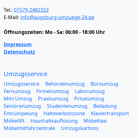
Tel.:
01579-2482322
E-Mail:
info@augsburg-umzuege-24.de
Öffnungszeiten:
Mo - Sa: 06:00 - 18:00 Uhr
Impressum
Datenschutz
Umzugsservice
Umzugsservice
Behördenumzug
Büroumzug
Fernumzug
Firmenumzug
Laborumzug
Mini Umzug
Praxisumzug
Privatumzug
Seniorenumzug
Studentenumzug
Beiladung
Entrümpelung
Halteverbotszone
Klaviertransport
Möbellift
Haushaltsauflösung
Möbeltaxi
Möbelmitfahrzentrale
Umzugskartons