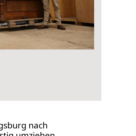
gsburg nach
stig umziehen