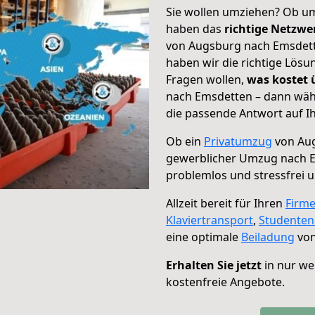
Sie wollen umziehen? Ob um
haben das
richtige Netzw
von Augsburg nach Emsdette
haben wir die richtige Lösu
Fragen wollen,
was kostet
nach Emsdetten – dann wähl
die passende Antwort auf Ih
Ob ein
Privatumzug
von Aug
gewerblicher Umzug nach 
problemlos und stressfrei 
Allzeit bereit für Ihren
Firm
Klaviertransport
,
Studente
eine optimale
Beiladung
von
Erhalten Sie jetzt
in nur we
kostenfreie Angebote.