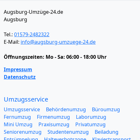
Augsburg-Umzüge-24.de
Augsburg
Tel.:
01579-2482322
E-Mail:
info@augsburg-umzuege-24.de
Öffnungszeiten:
Mo - Sa: 06:00 - 18:00 Uhr
Impressum
Datenschutz
Umzugsservice
Umzugsservice
Behördenumzug
Büroumzug
Fernumzug
Firmenumzug
Laborumzug
Mini Umzug
Praxisumzug
Privatumzug
Seniorenumzug
Studentenumzug
Beiladung
Entrümpelung
Halteverbotszone
Klaviertransport