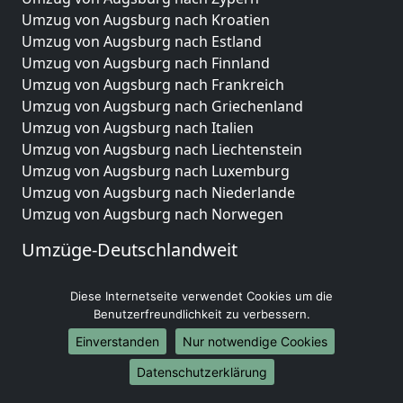
Umzug von Augsburg nach Kroatien
Umzug von Augsburg nach Estland
Umzug von Augsburg nach Finnland
Umzug von Augsburg nach Frankreich
Umzug von Augsburg nach Griechenland
Umzug von Augsburg nach Italien
Umzug von Augsburg nach Liechtenstein
Umzug von Augsburg nach Luxemburg
Umzug von Augsburg nach Niederlande
Umzug von Augsburg nach Norwegen
Umzüge-Deutschlandweit
Umzug von Augsburg nach Berlin
Diese Internetseite verwendet Cookies um die
Umzug von Augsburg nach Hamburg
Benutzerfreundlichkeit zu verbessern.
Umzug von Augsburg nach München
Umzug von Augsburg nach Köln
Einverstanden
Nur notwendige Cookies
Umzug von Augsburg nach Frankfurt am Main
Datenschutzerklärung
Umzug von Augsburg nach Stuttgart