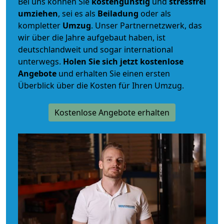
Bei uns können Sie
kostengünstig
und
stressfrei
umziehen
, sei es als
Beiladung
oder als
kompletter
Umzug
. Unser Partnernetzwerk, das
wir über die Jahre aufgebaut haben, ist
deutschlandweit und sogar international
unterwegs.
Holen Sie sich jetzt kostenlose
Angebote
und erhalten Sie einen ersten
Überblick über die Kosten für Ihren Umzug.
Kostenlose Angebote erhalten