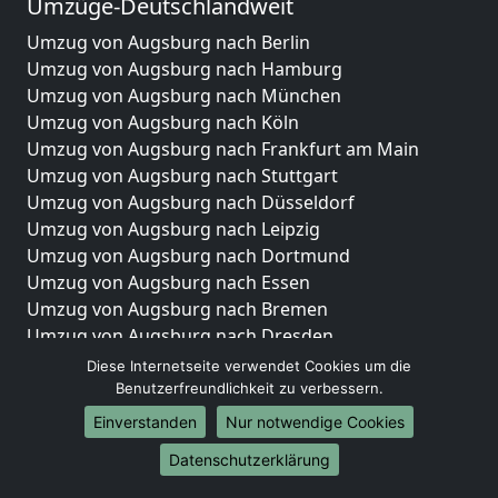
Umzüge-Deutschlandweit
Umzug von Augsburg nach Berlin
Umzug von Augsburg nach Hamburg
Umzug von Augsburg nach München
Umzug von Augsburg nach Köln
Umzug von Augsburg nach Frankfurt am Main
Umzug von Augsburg nach Stuttgart
Umzug von Augsburg nach Düsseldorf
Umzug von Augsburg nach Leipzig
Umzug von Augsburg nach Dortmund
Umzug von Augsburg nach Essen
Umzug von Augsburg nach Bremen
Umzug von Augsburg nach Dresden
Umzug von Augsburg nach Hannover
Diese Internetseite verwendet Cookies um die
Umzug von Augsburg nach Nürnberg
Benutzerfreundlichkeit zu verbessern.
Umzug von Augsburg nach Duisburg
Einverstanden
Nur notwendige Cookies
Umzug von Augsburg nach Bochum
Datenschutzerklärung
Umzug von Augsburg nach Wuppertal
Umzug von Augsburg nach Bielefeld