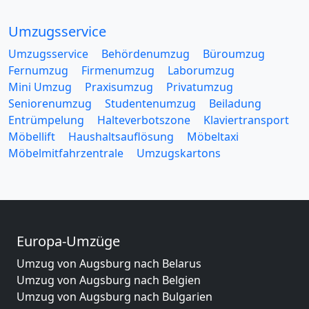
Umzugsservice
Umzugsservice
Behördenumzug
Büroumzug
Fernumzug
Firmenumzug
Laborumzug
Mini Umzug
Praxisumzug
Privatumzug
Seniorenumzug
Studentenumzug
Beiladung
Entrümpelung
Halteverbotszone
Klaviertransport
Möbellift
Haushaltsauflösung
Möbeltaxi
Möbelmitfahrzentrale
Umzugskartons
Europa-Umzüge
Umzug von Augsburg nach Belarus
Umzug von Augsburg nach Belgien
Umzug von Augsburg nach Bulgarien