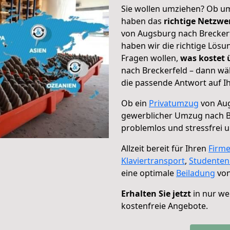
Sie wollen umziehen? Ob um
haben das
richtige Netzw
von Augsburg nach Breckerf
haben wir die richtige Lösu
Fragen wollen,
was kostet
nach Breckerfeld – dann wä
die passende Antwort auf Ih
Ob ein
Privatumzug
von Aug
gewerblicher Umzug nach B
problemlos und stressfrei 
Allzeit bereit für Ihren
Firm
Klaviertransport
,
Studente
eine optimale
Beiladung
von
Erhalten Sie jetzt
in nur we
kostenfreie Angebote.