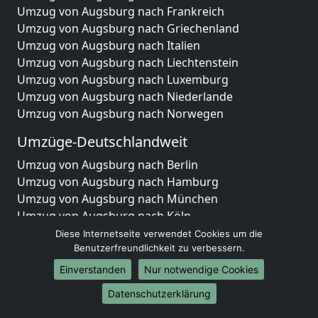
Umzug von Augsburg nach Frankreich
Umzug von Augsburg nach Griechenland
Umzug von Augsburg nach Italien
Umzug von Augsburg nach Liechtenstein
Umzug von Augsburg nach Luxemburg
Umzug von Augsburg nach Niederlande
Umzug von Augsburg nach Norwegen
Umzüge-Deutschlandweit
Umzug von Augsburg nach Berlin
Umzug von Augsburg nach Hamburg
Umzug von Augsburg nach München
Umzug von Augsburg nach Köln
Umzug von Augsburg nach Frankfurt am Main
Diese Internetseite verwendet Cookies um die
Umzug von Augsburg nach Stuttgart
Benutzerfreundlichkeit zu verbessern.
Umzug von Augsburg nach Düsseldorf
Einverstanden
Nur notwendige Cookies
Umzug von Augsburg nach Leipzig
Datenschutzerklärung
Umzug von Augsburg nach Dortmund
Umzug von Augsburg nach Essen