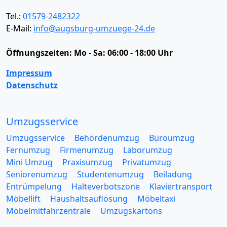
Tel.:
01579-2482322
E-Mail:
info@augsburg-umzuege-24.de
Öffnungszeiten:
Mo - Sa: 06:00 - 18:00 Uhr
Impressum
Datenschutz
Umzugsservice
Umzugsservice
Behördenumzug
Büroumzug
Fernumzug
Firmenumzug
Laborumzug
Mini Umzug
Praxisumzug
Privatumzug
Seniorenumzug
Studentenumzug
Beiladung
Entrümpelung
Halteverbotszone
Klaviertransport
Möbellift
Haushaltsauflösung
Möbeltaxi
Möbelmitfahrzentrale
Umzugskartons