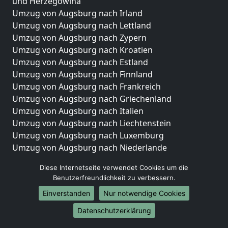
und Herzegowina
Umzug von Augsburg nach Irland
Umzug von Augsburg nach Lettland
Umzug von Augsburg nach Zypern
Umzug von Augsburg nach Kroatien
Umzug von Augsburg nach Estland
Umzug von Augsburg nach Finnland
Umzug von Augsburg nach Frankreich
Umzug von Augsburg nach Griechenland
Umzug von Augsburg nach Italien
Umzug von Augsburg nach Liechtenstein
Umzug von Augsburg nach Luxemburg
Umzug von Augsburg nach Niederlande
Umzug von Augsburg nach Norwegen
Diese Internetseite verwendet Cookies um die
Umzüge-Deutschlandweit
Benutzerfreundlichkeit zu verbessern.
Einverstanden
Nur notwendige Cookies
Umzug von Augsburg nach Berlin
Umzug von Augsburg nach Hamburg
Datenschutzerklärung
Umzug von Augsburg nach München