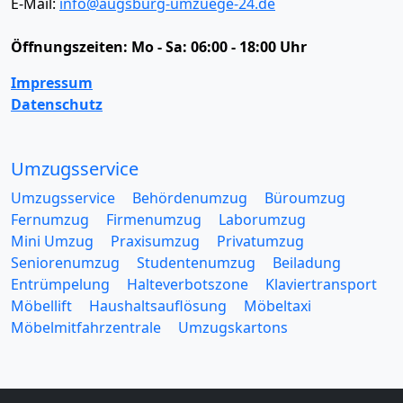
E-Mail:
info@augsburg-umzuege-24.de
Öffnungszeiten:
Mo - Sa: 06:00 - 18:00 Uhr
Impressum
Datenschutz
Umzugsservice
Umzugsservice
Behördenumzug
Büroumzug
Fernumzug
Firmenumzug
Laborumzug
Mini Umzug
Praxisumzug
Privatumzug
Seniorenumzug
Studentenumzug
Beiladung
Entrümpelung
Halteverbotszone
Klaviertransport
Möbellift
Haushaltsauflösung
Möbeltaxi
Möbelmitfahrzentrale
Umzugskartons