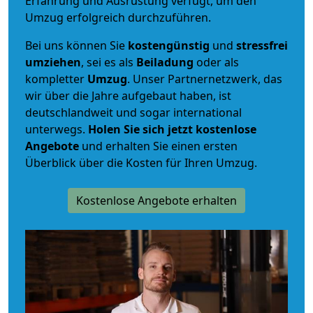
Erfahrung und Ausrüstung verfügt, um den
Umzug erfolgreich durchzuführen.
Bei uns können Sie
kostengünstig
und
stressfrei
umziehen
, sei es als
Beiladung
oder als
kompletter
Umzug
. Unser Partnernetzwerk, das
wir über die Jahre aufgebaut haben, ist
deutschlandweit und sogar international
unterwegs.
Holen Sie sich jetzt kostenlose
Angebote
und erhalten Sie einen ersten
Überblick über die Kosten für Ihren Umzug.
Kostenlose Angebote erhalten