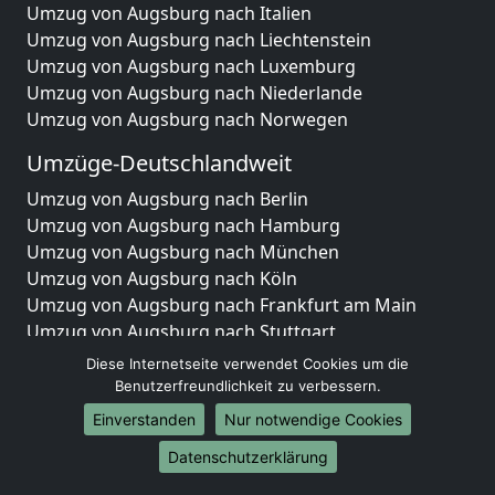
Umzug von Augsburg nach Italien
Umzug von Augsburg nach Liechtenstein
Umzug von Augsburg nach Luxemburg
Umzug von Augsburg nach Niederlande
Umzug von Augsburg nach Norwegen
Umzüge-Deutschlandweit
Umzug von Augsburg nach Berlin
Umzug von Augsburg nach Hamburg
Umzug von Augsburg nach München
Umzug von Augsburg nach Köln
Umzug von Augsburg nach Frankfurt am Main
Umzug von Augsburg nach Stuttgart
Umzug von Augsburg nach Düsseldorf
Diese Internetseite verwendet Cookies um die
Umzug von Augsburg nach Leipzig
Benutzerfreundlichkeit zu verbessern.
Umzug von Augsburg nach Dortmund
Einverstanden
Nur notwendige Cookies
Umzug von Augsburg nach Essen
Datenschutzerklärung
Umzug von Augsburg nach Bremen
Umzug von Augsburg nach Dresden