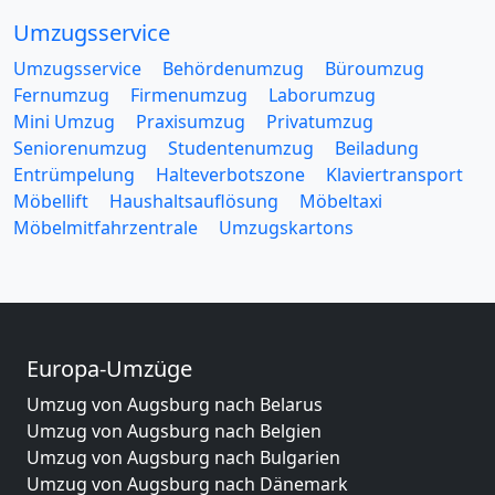
Umzugsservice
Umzugsservice
Behördenumzug
Büroumzug
Fernumzug
Firmenumzug
Laborumzug
Mini Umzug
Praxisumzug
Privatumzug
Seniorenumzug
Studentenumzug
Beiladung
Entrümpelung
Halteverbotszone
Klaviertransport
Möbellift
Haushaltsauflösung
Möbeltaxi
Möbelmitfahrzentrale
Umzugskartons
Europa-Umzüge
Umzug von Augsburg nach Belarus
Umzug von Augsburg nach Belgien
Umzug von Augsburg nach Bulgarien
Umzug von Augsburg nach Dänemark