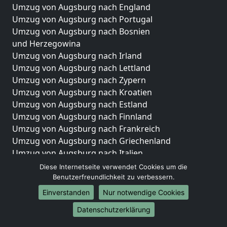
Umzug von Augsburg nach England
Umzug von Augsburg nach Portugal
Umzug von Augsburg nach Bosnien
und Herzegowina
Umzug von Augsburg nach Irland
Umzug von Augsburg nach Lettland
Umzug von Augsburg nach Zypern
Umzug von Augsburg nach Kroatien
Umzug von Augsburg nach Estland
Umzug von Augsburg nach Finnland
Umzug von Augsburg nach Frankreich
Umzug von Augsburg nach Griechenland
Umzug von Augsburg nach Italien
Umzug von Augsburg nach Liechtenstein
Diese Internetseite verwendet Cookies um die
Umzug von Augsburg nach Luxemburg
Benutzerfreundlichkeit zu verbessern.
Umzug von Augsburg nach Niederlande
Einverstanden
Nur notwendige Cookies
Umzug von Augsburg nach Norwegen
Datenschutzerklärung
Umzüge-Deutschlandweit