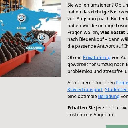
Sie wollen umziehen? Ob um
haben das
richtige Netzw
von Augsburg nach Biedenko
haben wir die richtige Lösu
Fragen wollen,
was kostet
nach Biedenkopf – dann wäh
die passende Antwort auf Ih
Ob ein
Privatumzug
von Aug
gewerblicher Umzug nach 
problemlos und stressfrei 
Allzeit bereit für Ihren
Firm
Klaviertransport
,
Studente
eine optimale
Beiladung
von
Erhalten Sie jetzt
in nur we
kostenfreie Angebote.