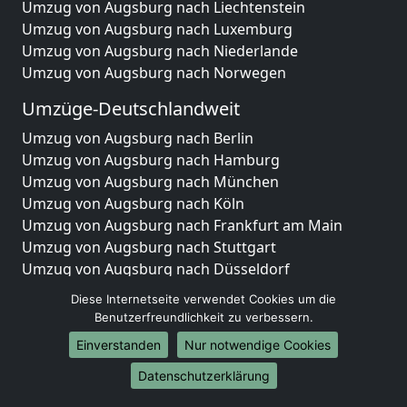
Umzug von Augsburg nach Liechtenstein
Umzug von Augsburg nach Luxemburg
Umzug von Augsburg nach Niederlande
Umzug von Augsburg nach Norwegen
Umzüge-Deutschlandweit
Umzug von Augsburg nach Berlin
Umzug von Augsburg nach Hamburg
Umzug von Augsburg nach München
Umzug von Augsburg nach Köln
Umzug von Augsburg nach Frankfurt am Main
Umzug von Augsburg nach Stuttgart
Umzug von Augsburg nach Düsseldorf
Umzug von Augsburg nach Leipzig
Diese Internetseite verwendet Cookies um die
Umzug von Augsburg nach Dortmund
Benutzerfreundlichkeit zu verbessern.
Umzug von Augsburg nach Essen
Einverstanden
Nur notwendige Cookies
Umzug von Augsburg nach Bremen
Umzug von Augsburg nach Dresden
Datenschutzerklärung
Umzug von Augsburg nach Hannover