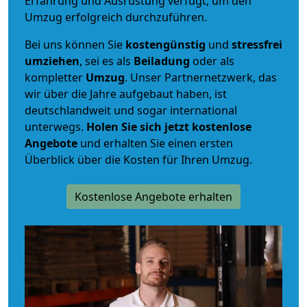
Erfahrung und Ausrüstung verfügt, um den
Umzug erfolgreich durchzuführen.
Bei uns können Sie
kostengünstig
und
stressfrei
umziehen
, sei es als
Beiladung
oder als
kompletter
Umzug
. Unser Partnernetzwerk, das
wir über die Jahre aufgebaut haben, ist
deutschlandweit und sogar international
unterwegs.
Holen Sie sich jetzt kostenlose
Angebote
und erhalten Sie einen ersten
Überblick über die Kosten für Ihren Umzug.
Kostenlose Angebote erhalten